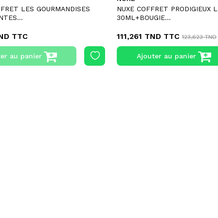
FFRET LES GOURMANDISES
NUXE COFFRET PRODIGIEUX 
TES...
30ML+BOUGIE...
TND
TTC
111,261 TND
TTC
123,623 TND
er au panier
Ajouter au panier