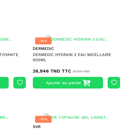
-15%
-15%
DERMEDIC
TTOYANTE
DERMEDIC HYDRAIN 3 EAU MICELLAIRE
500ML
26,946 TND
TTC
31,701 TND
Ajouter au panier
-10%
-10%
SVR