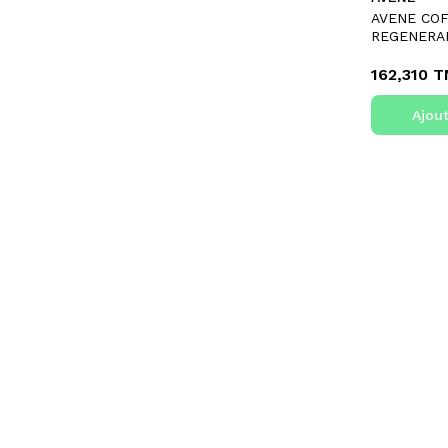
UO
AVENE CO
REGENERAN
162,310 
Ajout
NUXE
NUXE EAU DELICIEUSE
PARFUMANTE+PRODIGIEUX HUILE...
119,975 TND
TTC
133,306 TND
Ajouter au panier