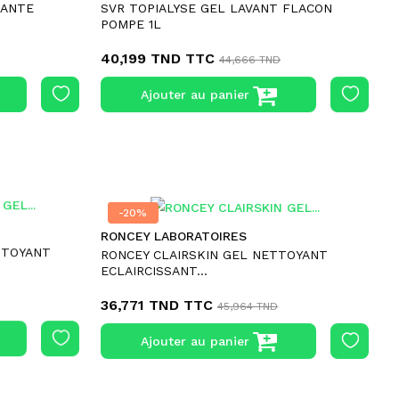
TANTE
SVR TOPIALYSE GEL LAVANT FLACON
POMPE 1L
40,199 TND
TTC
44,666 TND
Ajouter au panier
-20%
-20%
RONCEY LABORATOIRES
TTOYANT
RONCEY CLAIRSKIN GEL NETTOYANT
ECLAIRCISSANT...
36,771 TND
TTC
45,964 TND
Ajouter au panier