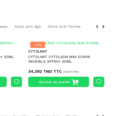
sses
Soins anti-âge
Soins Anti-Taches
-30%
-30%
CYTOLNAT
GA
0+ 50ML
CYTOLNAT CYTOLSUN MAX ECRAN
DA
INVISIBLE SPF50+ 50ML
SP
34,392 TND
TTC
73
D
49,131 TND
Ajouter au panier