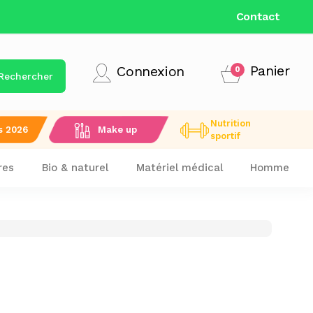
Contact
Panier
Connexion
0
Rechercher
Nutrition
s 2026
Make up
sportif
res
Bio & naturel
Matériel médical
Homme