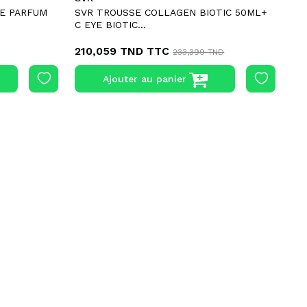
LE PARFUM
SVR TROUSSE COLLAGEN BIOTIC 50ML+
DE
C EYE BIOTIC...
15
210,059 TND
TTC
11
233,399 TND
Ajouter au panier