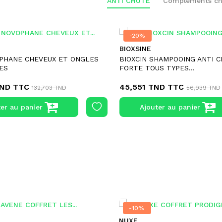
ANTI CHUTE
Compléments ch
-20%
-20%
BIOXSINE
PHANE CHEVEUX ET ONGLES
BIOXCIN SHAMPOOING ANTI 
ES
FORTE TOUS TYPES...
TND
TTC
45,551 TND
TTC
132,703 TND
56,939 TND
ter au panier
Ajouter au panier
-10%
-10%
NUXE