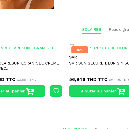
SOLAIRES
Peaux gra
-15%
-15%
SVR
 CLARESUN ECRAN GEL CREME
SVR SUN SECURE BLUR SPF5
EC...
ND
TTC
56,946 TND
TTC
63,852 TND
66,995 TN
er au panier
Ajouter au panier