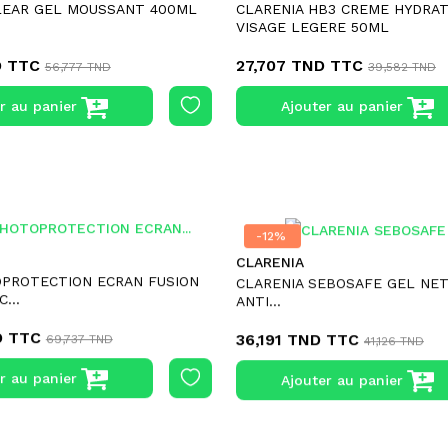
LEAR GEL MOUSSANT 400ML
CLARENIA HB3 CREME HYDRA
VISAGE LEGERE 50ML
D
TTC
27,707 TND
TTC
56,777 TND
39,582 TND
r au panier
Ajouter au panier
-12%
-12%
CLARENIA
OPROTECTION ECRAN FUSION
CLARENIA SEBOSAFE GEL NE
...
ANTI...
D
TTC
36,191 TND
TTC
69,737 TND
41,126 TND
r au panier
Ajouter au panier