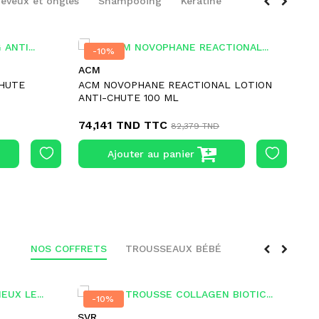
eveux et ongles
Shampooing
Kératine
-10%
-10%
ACM
AR
CHUTE
ACM NOVOPHANE REACTIONAL LOTION
AR
ANTI-CHUTE 100 ML
ON
74,141 TND
TTC
93
82,379 TND
Ajouter au panier
NOS COFFRETS
TROUSSEAUX BÉBÉ
-10%
-10%
SVR
DE