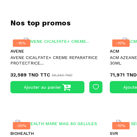
Nos top promos
-15%
-15%
-10%
-10%
AVENE
ACM
AVENE CICALFATE+ CREME REPARATRICE
ACM AZEANE
PROTECTRICE...
30ML
32,589 TND
TTC
71,971 TND
38,340 TND
Ajouter au panier
Ajoute
-20%
-20%
-10%
-10%
BIOHEALTH
SVR