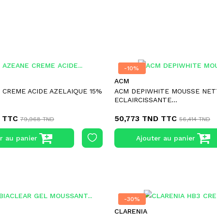
-10%
-10%
ACM
 CREME ACIDE AZELAIQUE 15%
ACM DEPIWHITE MOUSSE NE
ECLAIRCISSANTE...
TTC
50,773 TND
TTC
79,968 TND
56,414 TND
r au panier
Ajouter au panier
-30%
-30%
CLARENIA