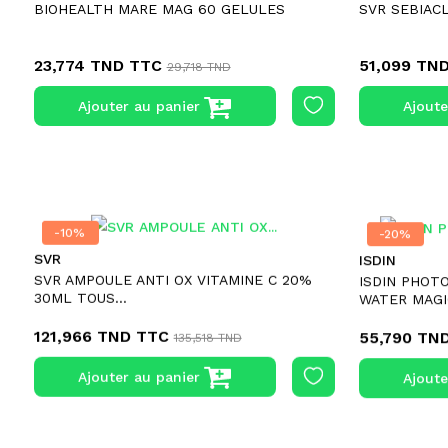
BIOHEALTH MARE MAG 60 GELULES
SVR SEBIAC
23,774 TND
TTC
51,099 TN
29,718 TND
Ajouter au panier
Ajoute
-10%
-10%
-20%
-20%
SVR
ISDIN
SVR AMPOULE ANTI OX VITAMINE C 20%
ISDIN PHOT
30ML TOUS...
WATER MAGIC
121,966 TND
TTC
55,790 TN
135,518 TND
Ajouter au panier
Ajoute