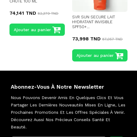
CHUTE 100 ML
C
74,141 TND
82,379 TND
SVR SUN SECURE LAIT
HYDRATANT INVISIBLE
SPF50+...
Ajouter au panier
73,998 TND
87,057 TND
Ajouter au panier
Abonnez-Vous À Notre Newsletter
Nous Pouvons Devenir Amis En Quelques Clics Et Vous
Partager Les Dernières Nouveautés Mises En Ligne, Les
Prochaines Promotions Et Les Offres Spéciales À Venir.
Découvrez Aussi Nos Précieux Conseils Santé Et
Beauté.