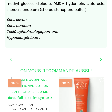
methyl glucose dioleate, DMDM Hydantoin, citric acid,
shorea stenoptera (shorea stenoptera butter).
Sans savon.
Sans paraben.
Testé ophtalmologiquement.
Hypoallergénique .
‹
›
ON VOUS RECOMMANDE AUSSI !
-10%
-15%
ACM NOVOPHANE
REACTIONAL LOTION ANTI-
N