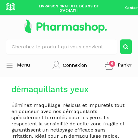
DÈS 99 DT
LIVRAISON GRATUITE DÈS 99 DT
LIVRAISO
Contac
D'ACHAT! !
0
Menu
Panier
Connexion
démaquillants yeux
Éliminez maquillage, résidus et impuretés tout
en douceur avec nos démaquillants
spécialement formulés pour les yeux. Ils
respectent la sensibilité de cette zone fragile et
garantissent un nettoyage efficace sans
irritation. Idéal pour un démaquillage rapide,