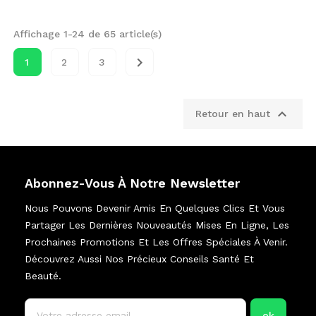
Affichage 1-24 de 65 article(s)

1
2
3

Retour en haut
Abonnez-Vous À Notre Newsletter
Nous Pouvons Devenir Amis En Quelques Clics Et Vous
Partager Les Dernières Nouveautés Mises En Ligne, Les
Prochaines Promotions Et Les Offres Spéciales À Venir.
Découvrez Aussi Nos Précieux Conseils Santé Et
Beauté.