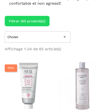
confortable et non agressif.
Filtrer (65 produit(s))

Choisir
Affichage 1-24 de 65 article(s)
-10%