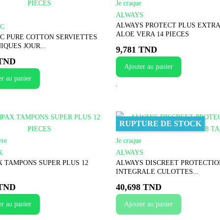
Je craque
ALWAYS
ALWAYS PROTECT PLUS EXTR
IC
ALOE VERA 14 PIECES
C PURE COTTON SERVIETTES
IQUES JOUR...
9,781 TND
 TND
Ajouter au panier
r au panier
RUPTURE DE STOCK
vre
Je craque
X
ALWAYS
 TAMPONS SUPER PLUS 12
ALWAYS DISCREET PROTECTIO
INTEGRALE CULOTTES...
 TND
40,698 TND
r au panier
Ajouter au panier