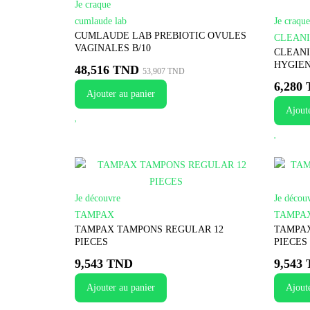
Je craque
cumlaude lab
Je craque
CUMLAUDE LAB PREBIOTIC OVULES
CLEAN
VAGINALES B/10
CLEANI
HYGIEN
48,516 TND
53,907 TND
6,280
Ajouter au panier
Ajoute
Je découvre
Je décou
TAMPAX
TAMPA
TAMPAX TAMPONS REGULAR 12
TAMPAX
PIECES
PIECES
9,543 TND
9,543
Ajouter au panier
Ajoute