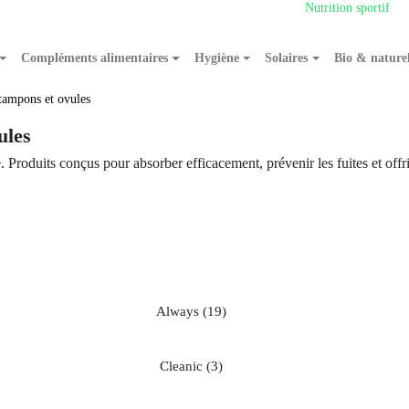
Nutrition sportif
Compléments alimentaires
Hygiène
Solaires
Bio & nature
 tampons et ovules
ules
 Produits conçus pour absorber efficacement, prévenir les fuites et offrir
always
(19)
cleanic
(3)