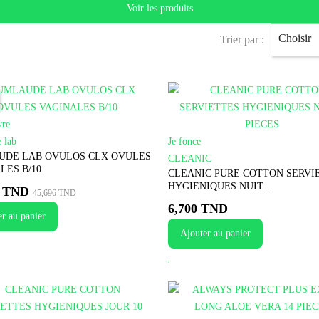
Voir les produits
Choisir
Trier par :
vre
 lab
Je fonce
UDE LAB OVULOS CLX OVULES
CLEANIC
LES B/10
CLEANIC PURE COTTON SERVI
HYGIENIQUES NUIT...
6 TND
45,696 TND
6,700 TND
r au panier
Ajouter au panier