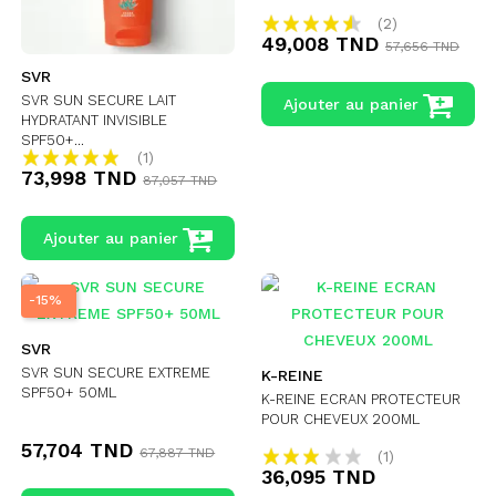
(2)
49,008 TND
57,656 TND
SVR
SVR SUN SECURE LAIT
Ajouter au panier
HYDRATANT INVISIBLE
SPF50+...
(1)
73,998 TND
87,057 TND
Ajouter au panier
-15%
SVR
SVR SUN SECURE EXTREME
K-REINE
SPF50+ 50ML
K-REINE ECRAN PROTECTEUR
POUR CHEVEUX 200ML
57,704 TND
67,887 TND
(1)
36,095 TND