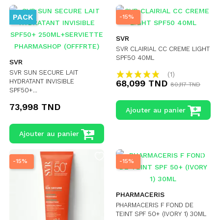
PACK
-15%
SVR
SVR CLAIRIAL CC CREME LIGHT
SPF50 40ML
SVR
SVR SUN SECURE LAIT
(1)
HYDRATANT INVISIBLE
68,099 TND
80,117 TND
SPF50+...
73,998 TND
Ajouter au panier
Ajouter au panier
-15%
-15%
PHARMACERIS
PHARMACERIS F FOND DE
TEINT SPF 50+ (IVORY 1) 30ML