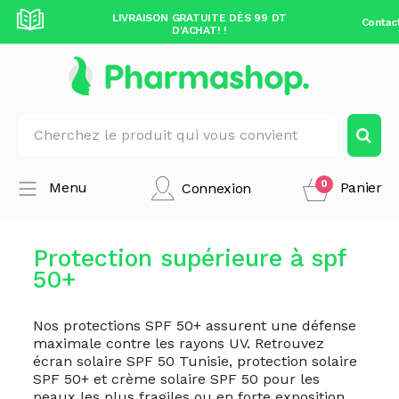
DÈS 99 DT
LIVRAISON GRATUITE DÈS 99 DT
LIVRAISO
Contac
D'ACHAT! !
0
Menu
Panier
Connexion
Protection supérieure à spf
50+
Nos protections SPF 50+ assurent une défense
maximale contre les rayons UV. Retrouvez
écran solaire SPF 50 Tunisie, protection solaire
SPF 50+ et crème solaire SPF 50 pour les
peaux les plus fragiles ou en forte exposition.