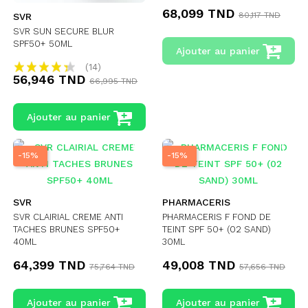
68,099 TND
80,117 TND
SVR
SVR SUN SECURE BLUR
SPF50+ 50ML
Ajouter au panier
(14)
56,946 TND
66,995 TND
Ajouter au panier
-15%
-15%
SVR
PHARMACERIS
SVR CLAIRIAL CREME ANTI
PHARMACERIS F FOND DE
TACHES BRUNES SPF50+
TEINT SPF 50+ (02 SAND)
40ML
30ML
64,399 TND
49,008 TND
75,764 TND
57,656 TND
Ajouter au panier
Ajouter au panier