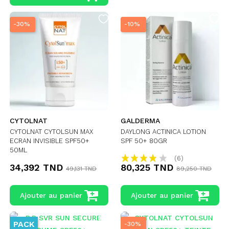
-30%
-10%
CYTOLNAT
GALDERMA
CYTOLNAT CYTOLSUN MAX
DAYLONG ACTINICA LOTION
ECRAN INVISIBLE SPF50+
SPF 50+ 80GR
50ML
(6)
34,392 TND
80,325 TND
49,131 TND
89,250 TND
Ajouter au panier
Ajouter au panier
PACK
-30%