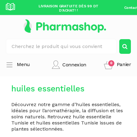
DÈS 99 DT
LIVRAISON GRATUITE DÈS 99 DT
LIVRAISO
Contac
D'ACHAT! !
0
Menu
Panier
Connexion
huiles essentielles
Découvrez notre gamme d’huiles essentielles,
idéales pour l’aromathérapie, la diffusion et les
soins naturels. Retrouvez huile essentielle
Tunisie et huiles essentielles Tunisie issues de
plantes sélectionnées.