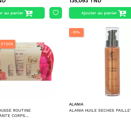
ND
135,093 TND
er au panier
Ajouter au panier
-15%
 STOCK
ALANIA
OUSSE ROUTINE
ALANIA HUILE SECHES PAILL
ANTE CORPS...