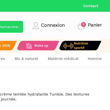
Contact
Panier
Connexion
0
Rechercher
Nutrition
s 2026
Make up
sportif
res
Bio & naturel
Matériel médical
Homme
 crème teintée hydratante Tunisie. Des textures
 journée.