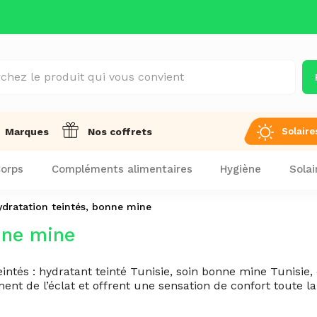
Solaire
Marques
Nos coffrets
orps
Compléments alimentaires
Hygiène
Solai
ydratation teintés, bonne mine
onne mine
ntés : hydratant teinté Tunisie, soin bonne mine Tunisie,
nent de l’éclat et offrent une sensation de confort toute la