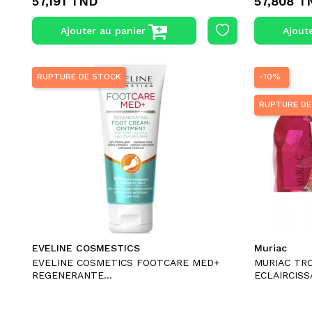
57,191 TND
57,808 T
Ajouter au panier
Ajout
RUPTURE DE STOCK
-10%
RUPTURE DE
EVELINE COSMESTICS
Muriac
EVELINE COSMETICS FOOTCARE MED+
MURIAC TR
REGENERANTE...
ECLAIRCISS