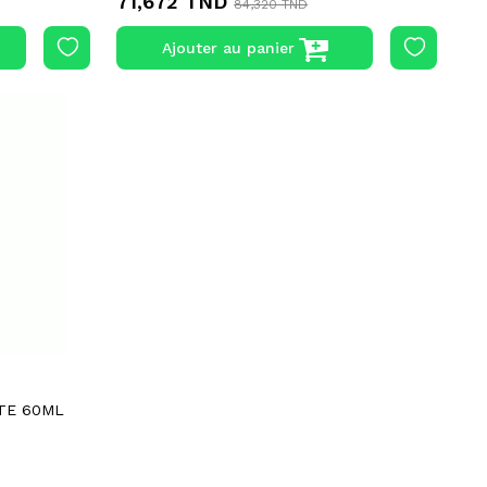
71,672 TND
84,320 TND
Ajouter au panier
ETE 60ML