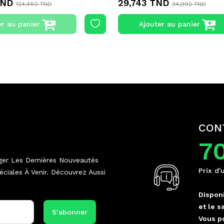
TND
29,743 TND
124,480 TND
34,992 TND
er au panier
Ajouter au panier
CON
7
ger Les Dernières Nouveautés
Prix d'
ciales À Venir. Découvrez Aussi
Disponi
et le s
Vous p