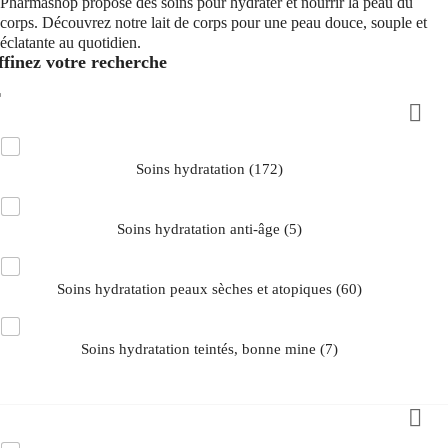
Pharmashop propose des soins pour hydrater et nourrir la peau du
corps. Découvrez notre lait de corps pour une peau douce, souple et
éclatante au quotidien.
ffinez votre recherche

ATÉGORIES
soins hydratation
(172)
soins hydratation anti-âge
(5)
soins hydratation peaux sèches et atopiques
(60)
soins hydratation teintés, bonne mine
(7)

ARQUE