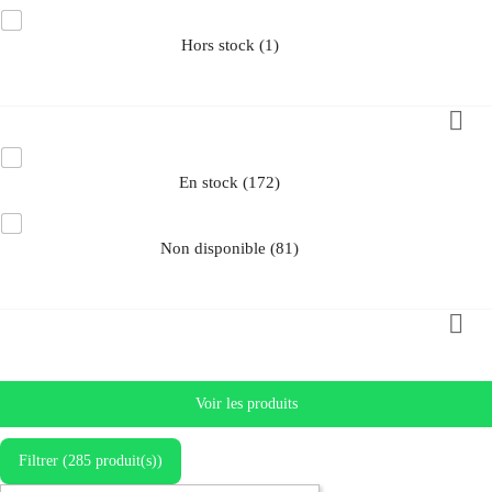
hors stock
(1)

ISPONIBILITÉ
en stock
(172)
non disponible
(81)

RIX
Voir les produits
Filtrer (285 produit(s))