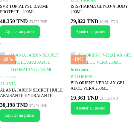
SVR
ISISPHARMA
SVR TOPIALYSE BAUME
ISISPHARMA GLYCO-A BODY
PROTECT+ 200ML
200ML
48,350 TND
79,822 TND
53,722 TND
88,691 TND
Ajouter au panier
Ajouter au panier
-20%
-10%
Je découvre
Je craque
BIO ORIENT
BIO ORIENT VERALAX GEL
ALANIA
ALOE VERA 250ML
ALANIA JARDIN SECRET HUILE
APAISANTE HYDRATANTE...
19,361 TND
21,512 TND
30,198 TND
37,748 TND
Ajouter au panier
Ajouter au panier