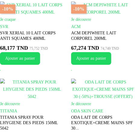
-10%
-10%
Je craque
Je découvre
SVR
ACM
SVR XERIAL 10 LAIT CORPS
ACM DEPIWHITE LAIT
ANTI SQUAMES 400ML
CORPOREL 200ML
68,177 TND
67,274 TND
75,752 TND
74,749 TND
Ajouter au panier
Ajouter au panier
Je découvre
Je découvre
TITANIA
ODA SKIN CARE
TITANIA SPRAY POUR
ODA LAIT DE CORPS
LHYGIENE DES PIEDS 150ML
EXOTIQUE+CREME MAINS SPF
5042
30...