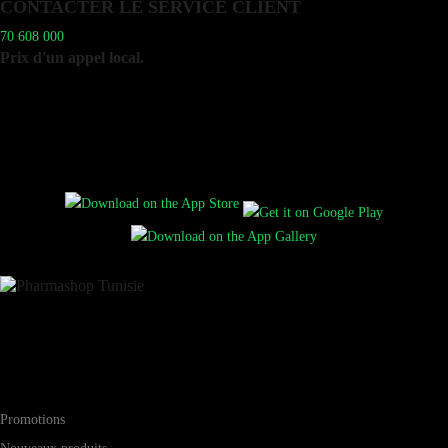
CONTACTER LE SERVICE CLIENT
70 608 000
Prix d'un appel local.
Disponible du lundi au vendredi de 9h à 19h
et le samedi matin de 9h à 12h.
Vous pouvez aussi consulter notre FAQ.
Téléchargez l’application mobile Pharmashop
Pharma-shop.tn est N°1 parapharmacie en ligne en Tunisie. Vous
trouverez chez Pharma-shop.tn tous vos produits parapharmaceutique
(santé, beauté, minceur...)
Informations
Promotions