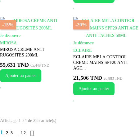
-15%
-20%
Je découvre
MIROSA
Je découvre
MIROSA CREME ANTI
ECLAIRE
RUGOSITES 200ML
ECLAIRE MELA CONTROL
CREME MAINS SPF20 ANTI
55,631 TND
65,448 TND
AGE...
Ajouter au panier
21,506 TND
26,883 TND
Ajouter au panier
Affichage 1-24 de 285 article(s)
1

2
3
…
12