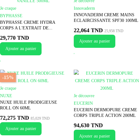
Je découvre
Je craque
Innovaderm
INNOVADERM CREME MAINS
BYPHASSE
ECLAIRCISSANTE SPF30 100ML
BYPHASSE CREME HYDRA
CORPS A L'EXTRAIT DE...
22,064 TND
25,958 TND
29,770 TND
Ajouter au panier
Ajouter au panier
-15%
Je craque
NUXE
Je découvre
NUXE HUILE PRODIGIEUSE
EUCERIN
ROLL ON 60ML
EUCERIN DERMOPURE CREME
CORPS TRIPLE ACTION 200ML
72,275 TND
85,029 TND
94,630 TND
Ajouter au panier
Ajouter au panier