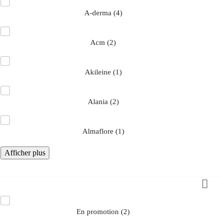
a-derma
(4)
acm
(2)
akileine
(1)
alania
(2)
almaflore
(1)
Afficher plus

NFO PRODUIT
en promotion
(2)