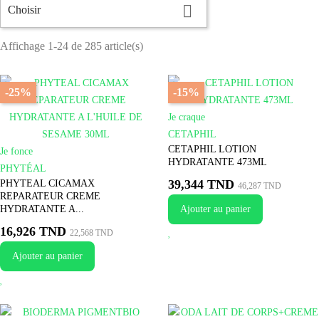

Choisir
Affichage 1-24 de 285 article(s)
-25%
-15%
Je craque
CETAPHIL
CETAPHIL LOTION
Je fonce
HYDRATANTE 473ML
PHYTÉAL
39,344 TND
PHYTEAL CICAMAX
46,287 TND
REPARATEUR CREME
HYDRATANTE A...
Ajouter au panier
16,926 TND
22,568 TND
Ajouter au panier