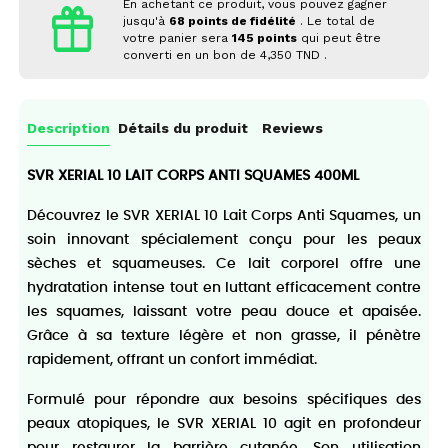
En achetant ce produit, vous pouvez gagner
jusqu'à
68
points de fidélité
. Le total de
votre panier sera
145
points
qui peut être
converti en un bon de
4,350 TND
.
Description
Détails du produit
Reviews
SVR XERIAL 10 LAIT CORPS ANTI SQUAMES 400ML
Découvrez le SVR XERIAL 10 Lait Corps Anti Squames, un
soin innovant spécialement conçu pour les peaux
sèches et squameuses. Ce lait corporel offre une
hydratation intense tout en luttant efficacement contre
les squames, laissant votre peau douce et apaisée.
Grâce à sa texture légère et non grasse, il pénètre
rapidement, offrant un confort immédiat.
Formulé pour répondre aux besoins spécifiques des
peaux atopiques, le SVR XERIAL 10 agit en profondeur
pour restaurer la barrière cutanée. Son utilisation