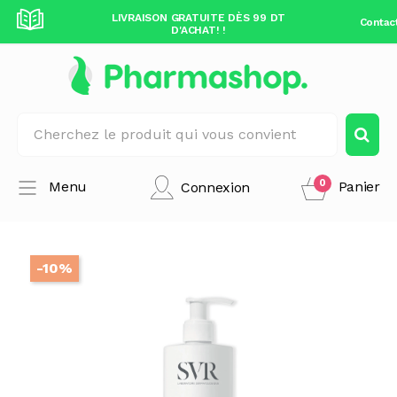
DÈS 99 DT
LIVRAISON GRATUITE DÈS 99 DT
LIVRAISO
Contac
D'ACHAT! !
0
Menu
Panier
Connexion
-10%