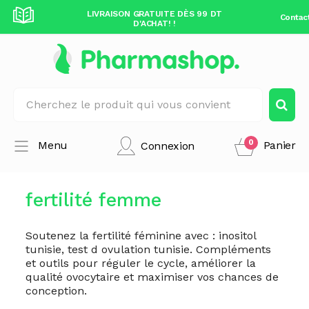
DÈS 99 DT
LIVRAISON GRATUITE DÈS 99 DT
LIVRAISO
Contac
D'ACHAT! !
0
Menu
Panier
Connexion
fertilité femme
Soutenez la fertilité féminine avec : inositol
tunisie, test d ovulation tunisie. Compléments
et outils pour réguler le cycle, améliorer la
qualité ovocytaire et maximiser vos chances de
conception.