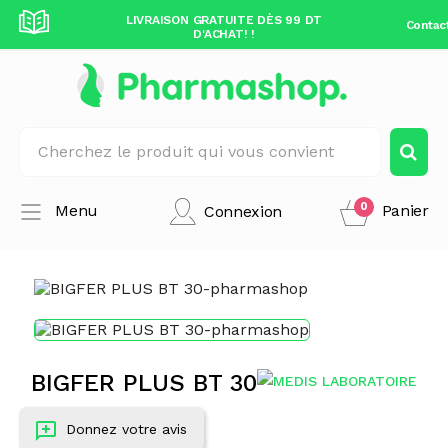
DÈS 99 DT
LIVRAISON GRATUITE DÈS 99 DT
LIVRAISO
Contac
D'ACHAT! !
0
Menu
Panier
Connexion
BIGFER PLUS BT 30
Donnez votre avis