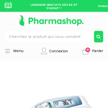
DÈS 99 DT
LIVRAISON GRATUITE DÈS 99 DT
LIVRAISO
Contac
D'ACHAT! !
0
Menu
Panier
Connexion