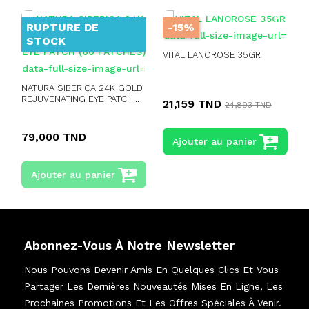
RUPTURE DE
-15%
STOCK
VITAL LANOROSE 35GR
N
NATURA SIBERICA 24K GOLD
REJUVENATING EYE PATCH...
21,159 TND
24,893 TND
79,000 TND
Ajouter au panier
Ajouter au panier
Abonnez-Vous À Notre Newsletter
Nous Pouvons Devenir Amis En Quelques Clics Et Vous
Partager Les Dernières Nouveautés Mises En Ligne, Les
Prochaines Promotions Et Les Offres Spéciales À Venir.