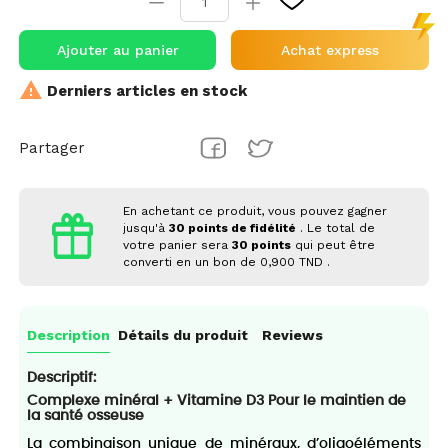
Ajouter au panier
Achat express

Derniers articles en stock
Partager
En achetant ce produit, vous pouvez gagner
jusqu'à
30
points de fidélité
. Le total de
votre panier sera
30
points
qui peut être
converti en un bon de
0,900 TND
.
Description
Détails du produit
Reviews
Descriptif:
Complexe minéral + Vitamine D3 Pour le maintien de
la santé osseuse
La combinaison unique de minéraux, d’oligoéléments