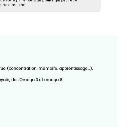
 de votre panier sera
26
points
qui peut être
on de
0,780 TND
.
ccrue (concentration, mémoire, apprentissage…).
oyale, des Omega 3 et omega 6.