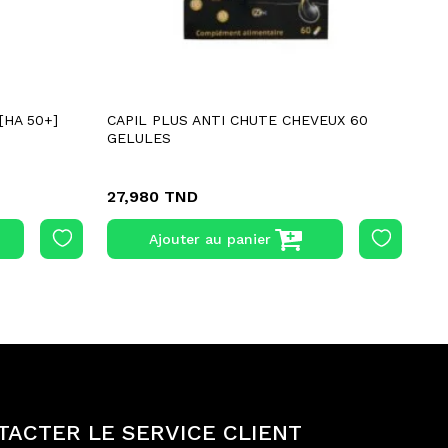
[HA 50+]
CAPIL PLUS ANTI CHUTE CHEVEUX 60
AK
GELULES
20
27,980 TND
55
Ajouter au panier
TACTER LE SERVICE CLIENT