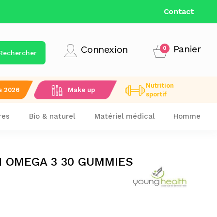
LIVRAISON GRATUITE DÈS 9
Contact
Panier
Connexion
0
Rechercher
Nutrition
s 2026
Make up
sportif
res
Bio & naturel
Matériel médical
Homme
H OMEGA 3 30 GUMMIES