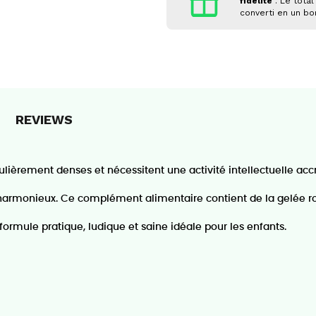
fidélité
. Le total
converti en un b
REVIEWS
culièrement denses et nécessitent une activité intellectuelle a
harmonieux. Ce complément alimentaire contient de la gelée r
ormule pratique, ludique et saine idéale pour les enfants.