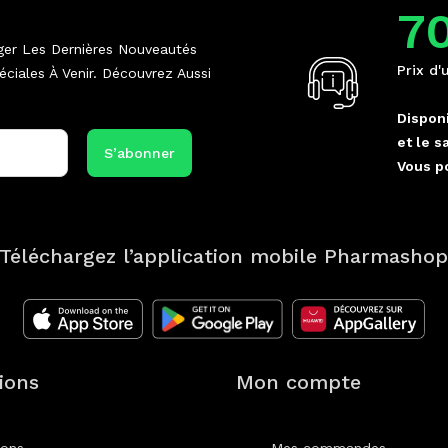
7
ger Les Dernières Nouveautés
Prix d'
ciales À Venir. Découvrez Aussi
Disponi
et le s
Vous p
Téléchargez l’application mobile Pharmasho
ions
Mon compte
ions
Mes commandes