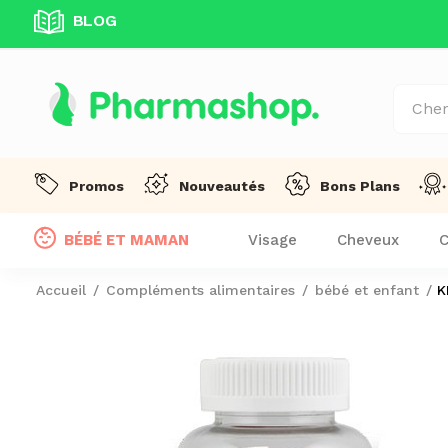
BLOG
UITE DÈS 99 DT D'ACHAT! !
Promos
Nouveautés
Bons Plans
BÉBÉ ET MAMAN
Visage
Cheveux
C
Accueil
Compléments alimentaires
bébé et enfant
K