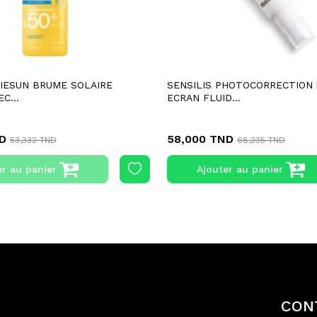
RIESUN BRUME SOLAIRE
SENSILIS PHOTOCORRECTION 
C...
ECRAN FLUID...
D
58,000 TND
53,332 TND
68,235 TND
er au panier
Ajouter au panier
CON