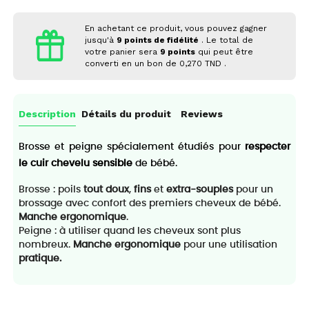
En achetant ce produit, vous pouvez gagner
jusqu'à
9
points de fidélité
. Le total de
votre panier sera
9
points
qui peut être
converti en un bon de
0,270 TND
.
Description
Détails du produit
Reviews
Brosse et peigne spécialement étudiés pour
respecter
le cuir chevelu sensible
de bébé.
Brosse : poils
tout doux
,
fins
et
extra-souples
pour un
brossage avec confort des premiers cheveux de bébé.
Manche ergonomique
.
Peigne : à utiliser quand les cheveux sont plus
nombreux.
Manche ergonomique
pour une utilisation
pratique.