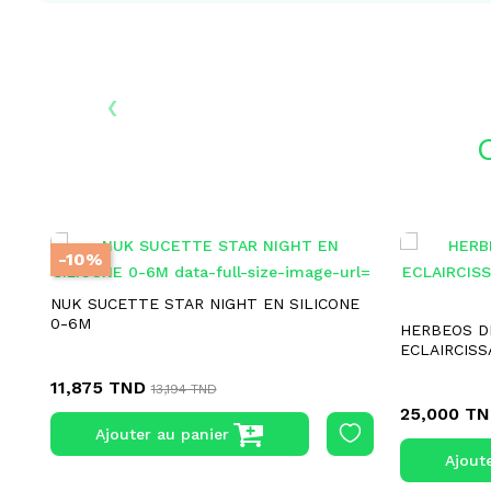
‹
-10%
NUK SUCETTE STAR NIGHT EN SILICONE
0-6M
HERBEOS D
ECLAIRCISS
11,875 TND
13,194 TND
25,000 T
Ajouter au panier
Ajout