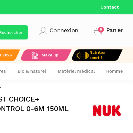
LIVRAISON GRATUITE DÈS 9
Contact
Panier
Connexion
0
Rechercher
Nutrition
s 2026
Make up
sportif
res
Bio & naturel
Matériel médical
Homme
L
ST CHOICE+
NTROL 0-6M 150ML