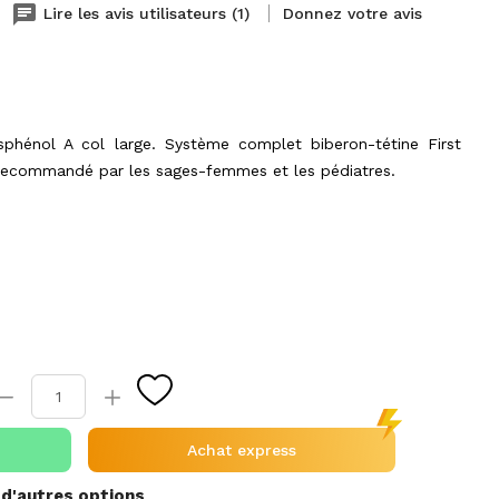
chat
Lire les avis utilisateurs (1)
Donnez votre avis
sphénol A col large. Système complet biberon-tétine First
recommandé par les sages-femmes et les pédiatres.
Achat express
 d'autres options