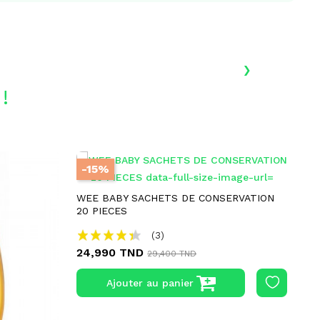
›
!
-15%
WEE BABY SACHETS DE CONSERVATION
LI
20 PIECES
5K
(3)
24,990 TND
23
29,400 TND
Ajouter au panier