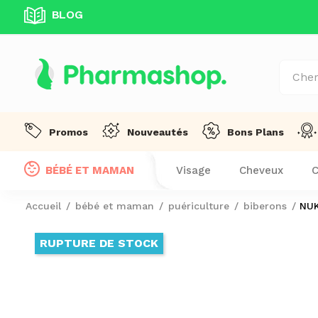
BLOG
UITE DÈS 99 DT D'ACHAT! !
Promos
Nouveautés
Bons Plans
BÉBÉ ET MAMAN
Visage
Cheveux
C
Accueil
bébé et maman
puériculture
biberons
NUK
RUPTURE DE STOCK