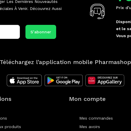
ger Les Dernières Nouveautés
Prix d'
ciales À Venir. Découvrez Aussi
Disponi
et le s
Vous p
Téléchargez l’application mobile Pharmasho
ions
Mon compte
ions
Mes commandes
x produits
Mes avoirs