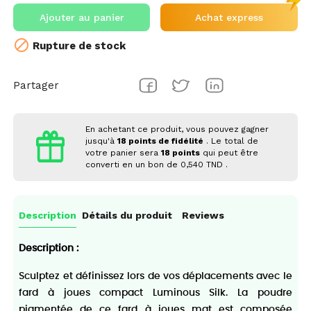
Ajouter au panier
Achat express

Rupture de stock
Partager
En achetant ce produit, vous pouvez gagner
jusqu'à
18
points de fidélité
. Le total de
votre panier sera
18
points
qui peut être
converti en un bon de
0,540 TND
.
Description
Détails du produit
Reviews
Description :
Sculptez et définissez lors de vos déplacements avec le
fard à joues compact Luminous Silk. La poudre
pigmentée de ce fard à joues mat est composée