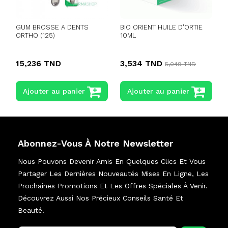
GUM BROSSE A DENTS
BIO ORIENT HUILE D'ORTIE
T
ORTHO (125)
10ML
15,236 TND
3,534 TND
5,049 TND
Ajouter au panier
Ajouter au panier
Abonnez-Vous À Notre Newsletter
Nous Pouvons Devenir Amis En Quelques Clics Et Vous
Partager Les Dernières Nouveautés Mises En Ligne, Les
Prochaines Promotions Et Les Offres Spéciales À Venir.
Découvrez Aussi Nos Précieux Conseils Santé Et
Beauté.