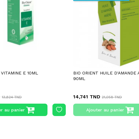
 VITAMINE E 10ML
BIO ORIENT HUILE D'AMANDE
90ML
D
14,741 TND
13,824 TND
21,058 TND
er au panier
Ajouter au panier