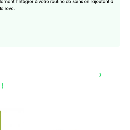
ement l'intégrer à votre routine de soins en l'ajoutant à
de rêve.
›
!
R