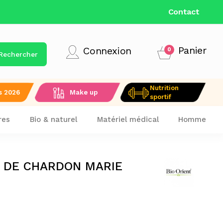
LIVRAISON GRATUITE DÈS 9
Contact
Panier
Connexion
0
Rechercher
Nutrition
s 2026
Make up
sportif
res
Bio & naturel
Matériel médical
Homme
E DE CHARDON MARIE