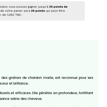
oduit, vous pouvez gagner jusqu'à
36
points de
 de votre panier sera
36
points
qui peut être
on de
1,080 TND
.
ite des graines de chardon marie, est reconnue pour ses
ceur et brillance.
rels et efficaces. Elle pénètre en profondeur, fortifiant
oissance saine des cheveux.