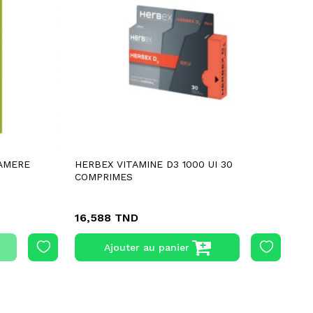
 AMERE
HERBEX VITAMINE D3 1000 UI 30
BI
COMPRIMES
GE
16,588 TND
39
Ajouter au panier