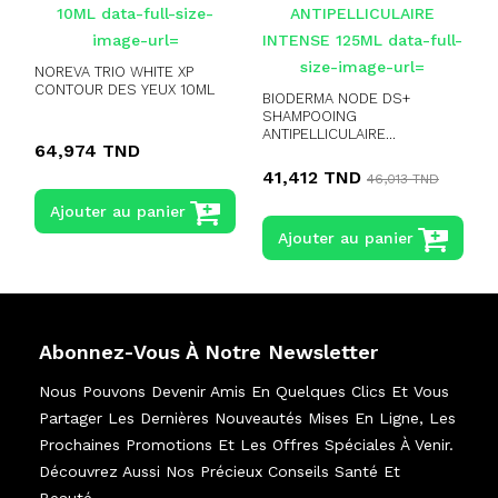
NOREVA TRIO WHITE XP
CONTOUR DES YEUX 10ML
BIODERMA NODE DS+
SHAMPOOING
N
ANTIPELLICULAIRE...
64,974 TND
41,412 TND
46,013 TND
Ajouter au panier
Ajouter au panier
Abonnez-Vous À Notre Newsletter
Nous Pouvons Devenir Amis En Quelques Clics Et Vous
Partager Les Dernières Nouveautés Mises En Ligne, Les
Prochaines Promotions Et Les Offres Spéciales À Venir.
Découvrez Aussi Nos Précieux Conseils Santé Et