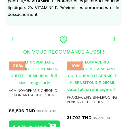
peau. 0,5% VITAMINE E. Protège et équilibre la couche
lipidique. 2% VITAMINE F. Prévient les dommages et le
dessèchement.
‹
›
ON VOUS RECOMMANDE AUSSI !
-20%
-10%
ACM NOVOPHANE CHRONIC
LOTION ANTI-CHUTE 100ML
PHARMACERIS SHAMPOOING
APAISANT CUIR CHEVELU...
88,536 TND
110,670 TND
31,702 TND
35,224 TND
Ajouter au panier