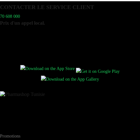
CONTACTER LE SERVICE CLIENT
70 608 000
Prix d'un appel local.
Disponible du lundi au vendredi de 9h à 19h
et le samedi matin de 9h à 12h.
Vous pouvez aussi consulter notre FAQ.
Téléchargez l’application mobile Pharmashop
Pharma-shop.tn est N°1 parapharmacie en ligne en Tunisie. Vous
trouverez chez Pharma-shop.tn tous vos produits parapharmaceutique
(santé, beauté, minceur...)
Informations
Promotions