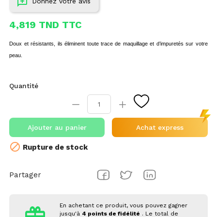
Donnez votre avis
4,819 TND TTC
Doux et résistants, ils éliminent toute trace de maquillage et d’impuretés sur votre
peau.
Quantité
Ajouter au panier
Achat express

Rupture de stock
Partager
En achetant ce produit, vous pouvez gagner
jusqu'à
4
points de fidélité
. Le total de