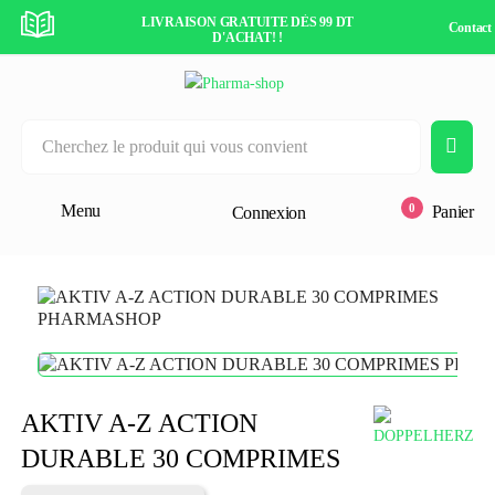
DÈS 99 DT
LIVRAISON GRATUITE DÈS 99 DT
LIVRAISO
Contact
D'ACHAT! !
0
Menu
Panier
Connexion
AKTIV A-Z ACTION
DURABLE 30 COMPRIMES