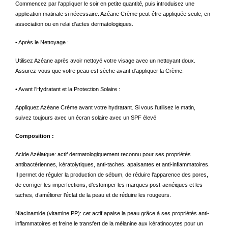
Commencez par l'appliquer le soir en petite quantité, puis introduisez une
application matinale si nécessaire. Azéane Crème peut-être appliquée seule, en
association ou en relai d’actes dermatologiques.
• Après le Nettoyage :
Utilisez Azéane après avoir nettoyé votre visage avec un nettoyant doux.
Assurez-vous que votre peau est sèche avant d'appliquer la Crème.
• Avant l'Hydratant et la Protection Solaire :
Appliquez Azéane Crème avant votre hydratant. Si vous l'utilisez le matin,
suivez toujours avec un écran solaire avec un SPF élevé
Composition :
Acide Azélaïque: actif dermatologiquement reconnu pour ses propriétés
antibactériennes, kératolytiques, anti-taches, apaisantes et anti-inflammatoires.
Il permet de réguler la production de sébum, de réduire l’apparence des pores,
de corriger les imperfections, d’estomper les marques post-acnéiques et les
taches, d’améliorer l’éclat de la peau et de réduire les rougeurs.
Niacinamide (vitamine PP): cet actif apaise la peau grâce à ses propriétés anti-
inflammatoires et freine le transfert de la mélanine aux kératinocytes pour un