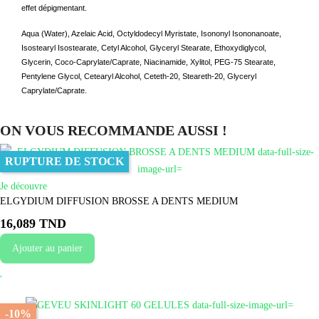
effet dépigmentant.
Aqua (Water), Azelaic Acid, Octyldodecyl Myristate, Isononyl Isononanoate,
Isostearyl Isostearate, Cetyl Alcohol, Glyceryl Stearate, Ethoxydiglycol,
Glycerin, Coco-Caprylate/Caprate, Niacinamide, Xylitol, PEG-75 Stearate,
Pentylene Glycol, Cetearyl Alcohol, Ceteth-20, Steareth-20, Glyceryl
Caprylate/Caprate.
ON VOUS RECOMMANDE AUSSI !
RUPTURE DE STOCK
Je découvre
ELGYDIUM DIFFUSION BROSSE A DENTS MEDIUM
16,089 TND
Ajouter au panier
-10%