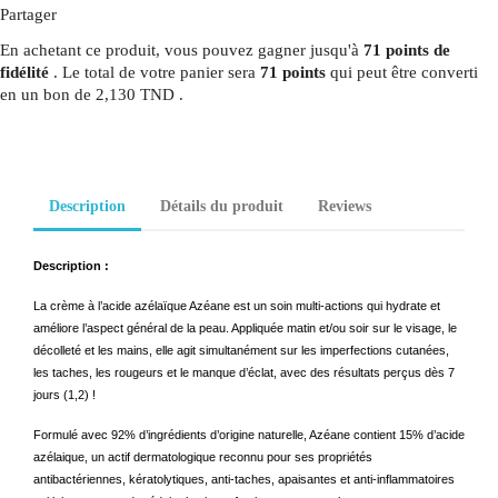
Partager
En achetant ce produit, vous pouvez gagner jusqu'à
71
points de
fidélité
. Le total de votre panier sera
71
points
qui peut être converti
en un bon de
2,130 TND
.
Description
Détails du produit
Reviews
Description :
La crème à l’acide azélaïque Azéane est un soin multi-actions qui hydrate et
améliore l’aspect général de la peau. Appliquée matin et/ou soir sur le visage, le
décolleté et les mains, elle agit simultanément sur les imperfections cutanées,
les taches, les rougeurs et le manque d’éclat, avec des résultats perçus dès 7
jours (1,2) !
Formulé avec 92% d’ingrédients d’origine naturelle, Azéane contient 15% d’acide
azélaique, un actif dermatologique reconnu pour ses propriétés
antibactériennes, kératolytiques, anti-taches, apaisantes et anti-inflammatoires