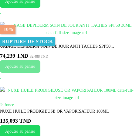
Ajouter au panier
-10%
Je fonce
RUPTURE DE STOCK
URIAGE DEPIDERM SOIN DE JOUR ANTI TACHES SPF50...
74,239 TND
82,488 TND
Ajouter au panier
Je fonce
NUXE HUILE PRODIGIEUSE OR VAPORISATEUR 100ML
135,093 TND
Ajouter au panier