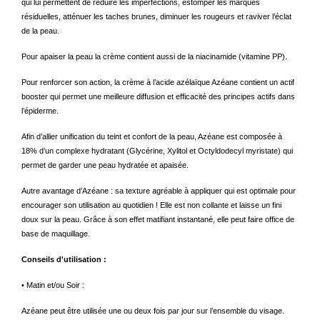
qui lui permettent de réduire les imperfections, estomper les marques
résiduelles, atténuer les taches brunes, diminuer les rougeurs et raviver l’éclat
de la peau.
Pour apaiser la peau la crème contient aussi de la niacinamide (vitamine PP).
Pour renforcer son action, la crème à l’acide azélaïque Azéane contient un actif
booster qui permet une meilleure diffusion et efficacité des principes actifs dans
l’épiderme.
Afin d’allier unification du teint et confort de la peau, Azéane est composée à
18% d’un complexe hydratant (Glycérine, Xylitol et Octyldodecyl myristate) qui
permet de garder une peau hydratée et apaisée.
Autre avantage d’Azéane : sa texture agréable à appliquer qui est optimale pour
encourager son utilisation au quotidien ! Elle est non collante et laisse un fini
doux sur la peau. Grâce à son effet matifiant instantané, elle peut faire office de
base de maquillage.
Conseils d'utilisation :
• Matin et/ou Soir :
Azéane peut être utilisée une ou deux fois par jour sur l’ensemble du visage.