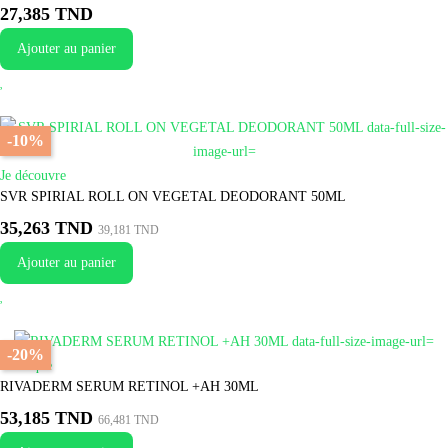
27,385 TND
Ajouter au panier
-10%
Je découvre
SVR SPIRIAL ROLL ON VEGETAL DEODORANT 50ML
35,263 TND
39,181 TND
Ajouter au panier
-20%
Je craque
RIVADERM SERUM RETINOL +AH 30ML
53,185 TND
66,481 TND