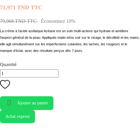
71,971 TND TTC
79,968 TND TTC
Économisez 10%
La crème à l’acide azélaïque Azéane est un soin multi-actions qui hydrate et améliore
l’aspect général de la peau. Appliquée matin et/ou soir sur le visage, le décolleté et les mains,
elle agit simultanément sur les imperfections cutanées, les taches, les rougeurs et le
manque d’éclat, avec des résultats perçus dès 7 jours.
Quantité

Ajouter au panier
Achat express