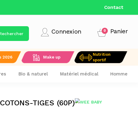
LIVRAISON GRATUITE DÈS 9
Contact
Panier
Connexion
0
Rechercher
Nutrition
s 2026
Make up
sportif
res
Bio & naturel
Matériel médical
Homme
COTONS-TIGES (60P)