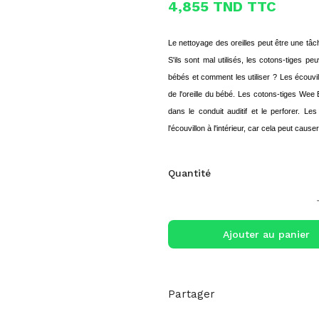
4,855 TND TTC
Le nettoyage des oreilles peut être une tâch
S'ils sont mal utilisés, les cotons-tiges p
bébés et comment les utiliser ? Les écouvil
de l'oreille du bébé. Les cotons-tiges Wee
dans le conduit auditif et le perforer. Les
l'écouvillon à l'intérieur, car cela peut ca
Quantité
Ajouter au panier
Partager