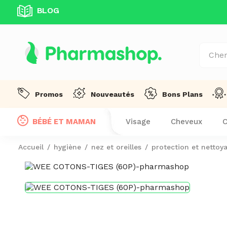
BLOG
UITE DÈS 99 DT D'ACHAT! !
Promos
Nouveautés
Bons Plans
BÉBÉ ET MAMAN
Visage
Cheveux
C
Accueil
hygiène
nez et oreilles
protection et nettoya