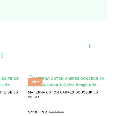
›
!
-25%
-
RUPTURE DE STOCK
ITE DE 30
MATERNA COTON CARRES DOUCEUR 50
VI
PIECES
GE
5,110 TND
34
6,813 TND