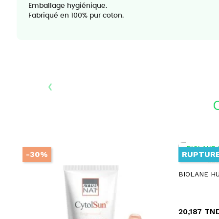
Emballage hygiénique.
Fabriqué en 100% pur coton.
‹
-30%
RUPTURE
BIOLANE H
20,187 TN