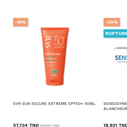
-15%
-20%
RUPTURE
SVR SUN SECURE EXTREME SPF50+ 50ML
SENSODYNE
BLANCHEUR
57,704 TND
18,921 TN
67,887 TND