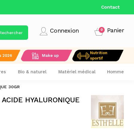
LIVRAISON GRATUITE DÈS 9
Contact
Panier
Connexion
0
Rechercher
Nutrition
s 2026
Make up
sportif
res
Bio & naturel
Matériel médical
Homme
QUE 30GR
 ACIDE HYALURONIQUE