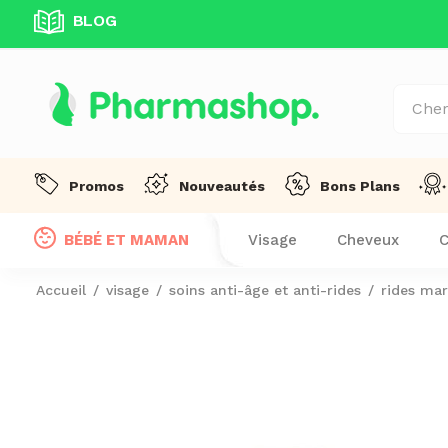
BLOG
UITE DÈS 99 DT D'ACHAT! !
Promos
Nouveautés
Bons Plans
BÉBÉ ET MAMAN
Visage
Cheveux
C
Accueil
visage
soins anti-âge et anti-rides
rides mar