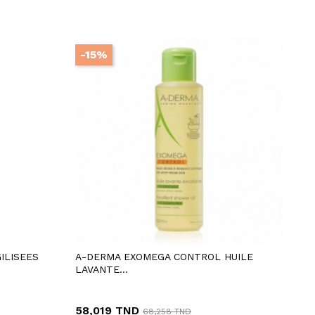
-15%
ILISEES
A-DERMA EXOMEGA CONTROL HUILE
BI
LAVANTE...
58,019 TND
28
68,258 TND