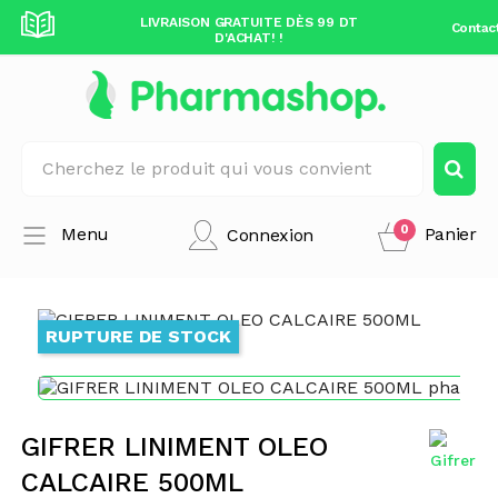
DÈS 99 DT
LIVRAISON GRATUITE DÈS 99 DT
LIVRAISO
Contac
D'ACHAT! !
0
Menu
Panier
Connexion
RUPTURE DE STOCK
GIFRER LINIMENT OLEO
CALCAIRE 500ML