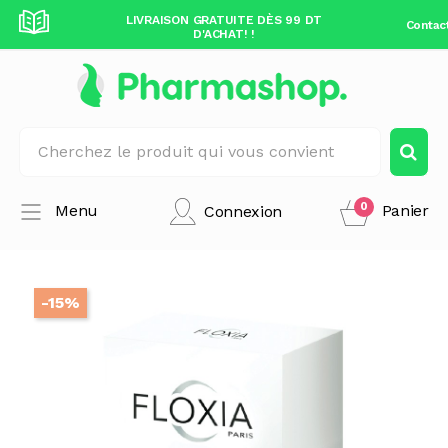
DÈS 99 DT
LIVRAISON GRATUITE DÈS 99 DT
LIVRAISO
Contac
D'ACHAT! !
0
Menu
Panier
Connexion
-15%