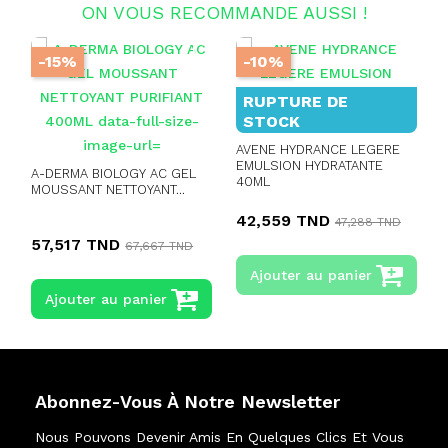
ON VOUS RECOMMANDE AUSSI !
-15%
-10%
RUPTURE DE
STOCK
AVENE HYDRANCE LEGERE
EMULSION HYDRATANTE
A-DERMA BIOLOGY AC GEL
40ML
MOUSSANT NETTOYANT...
42,559 TND
47,288 TND
57,517 TND
67,667 TND
Ajouter au panier
Ajouter au panier
Abonnez-Vous À Notre Newsletter
Nous Pouvons Devenir Amis En Quelques Clics Et Vous