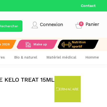
LIVRAISON GRATUITE DÈS 9
Contact
Panier
Connexion
0
Rechercher
Nutrition
s 2026
Make up
sportif
res
Bio & naturel
Matériel médical
Homme
 KELO TREAT 15ML