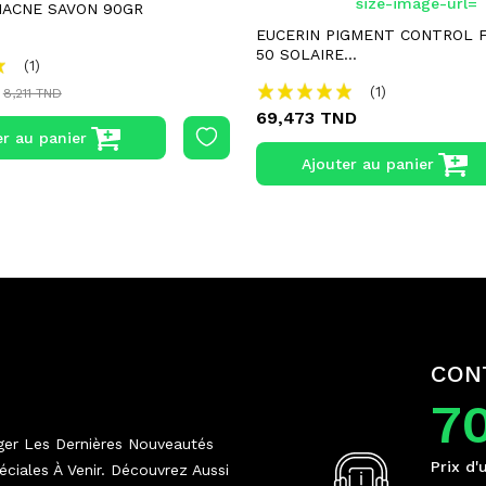
MACNE SAVON 90GR
EUCERIN PIGMENT CONTROL F
50 SOLAIRE...
(1)
(1)
8,211 TND
69,473 TND
er au panier
Ajouter au panier
CON
7
ger Les Dernières Nouveautés
Prix d'
ciales À Venir. Découvrez Aussi