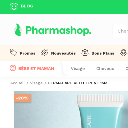
BLOG
UITE DÈS 99 DT D'ACHAT! !
Promos
Nouveautés
Bons Plans
BÉBÉ ET MAMAN
Visage
Cheveux
C
Accueil
visage
DERMACARE KELO TREAT 15ML
-20%