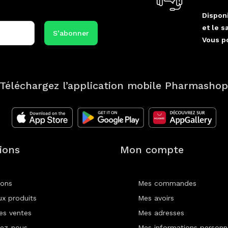
Disponi
et le s
Vous p
Téléchargez l’application mobile Pharmasho
ions
Mon compte
ions
Mes commandes
x produits
Mes avoirs
res ventes
Mes adresses
ez-nous
Mes informations personn