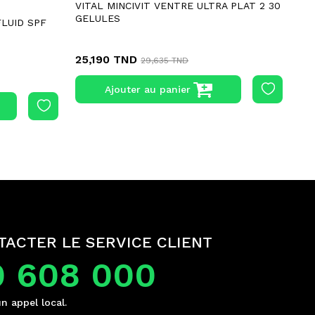
VITAL MINCIVIT VENTRE ULTRA PLAT 2 30
UL
GELULES
LUID SPF
25,190 TND
58
29,635 TND
Ajouter au panier
TACTER LE SERVICE CLIENT
0 608 000
un appel local.