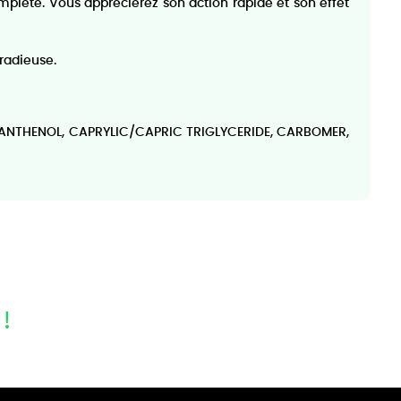
mplète. Vous apprécierez son action rapide et son effet
radieuse.
PANTHENOL, CAPRYLIC/CAPRIC TRIGLYCERIDE, CARBOMER,
!