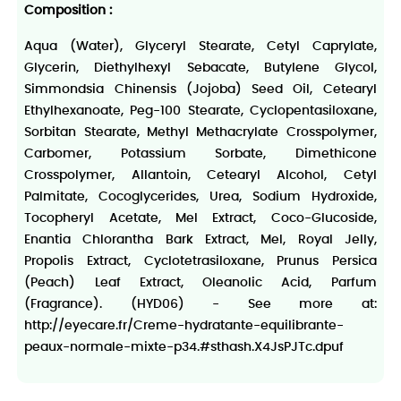
Composition :
Aqua (Water), Glyceryl Stearate, Cetyl Caprylate,
Glycerin, Diethylhexyl Sebacate, Butylene Glycol,
Simmondsia Chinensis (Jojoba) Seed Oil, Cetearyl
Ethylhexanoate, Peg-100 Stearate, Cyclopentasiloxane,
Sorbitan Stearate, Methyl Methacrylate Crosspolymer,
Carbomer, Potassium Sorbate, Dimethicone
Crosspolymer, Allantoin, Cetearyl Alcohol, Cetyl
Palmitate, Cocoglycerides, Urea, Sodium Hydroxide,
Tocopheryl Acetate, Mel Extract, Coco-Glucoside,
Enantia Chlorantha Bark Extract, Mel, Royal Jelly,
Propolis Extract, Cyclotetrasiloxane, Prunus Persica
(Peach) Leaf Extract, Oleanolic Acid, Parfum
(Fragrance). (HYD06) - See more at:
http://eyecare.fr/Creme-hydratante-equilibrante-
peaux-normale-mixte-p34.#sthash.X4JsPJTc.dpuf