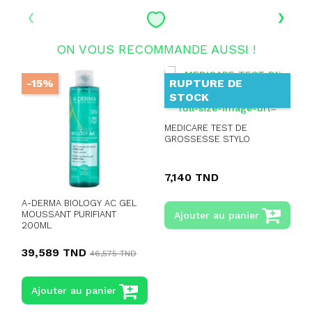
‹
›
ON VOUS RECOMMANDE AUSSI !
-15%
RUPTURE DE
STOCK
MEDICARE TEST DE
GROSSESSE STYLO
S
7,140 TND
A-DERMA BIOLOGY AC GEL
MOUSSANT PURIFIANT
Ajouter au panier
200ML
39,589 TND
46,575 TND
Ajouter au panier