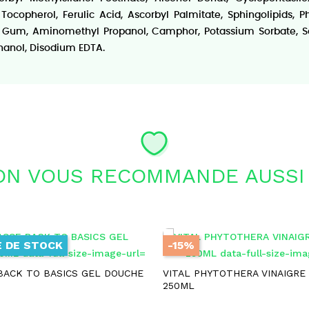
, Tocopherol, Ferulic Acid, Ascorbyl Palmitate, Sphingolipid
um, Aminomethyl Propanol, Camphor, Potassium Sorbate, Sod
thanol, Disodium EDTA.
ON VOUS RECOMMANDE AUSSI 
 DE STOCK
-15%
BACK TO BASICS GEL DOUCHE
VITAL PHYTOTHERA VINAIGRE 
250ML