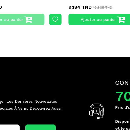
D
9,184 TND
10,805 TND
er au panier
Ajouter au panier
CON
7
ger Les Dernières Nouveautés
Prix d'
ciales À Venir. Découvrez Aussi
Disponi
et le s