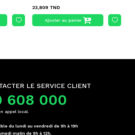
23,809 TND
37
Ajouter au panier
TACTER LE SERVICE CLIENT
0 608 000
un appel local.
ble du lundi au vendredi de 9h à 19h
amedi matin de 9h à 12h.