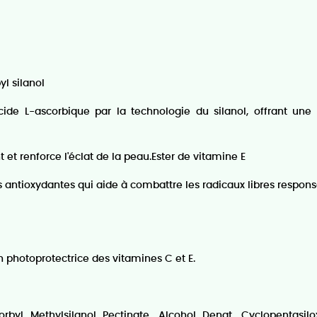
l silanol
cide L-ascorbique par la technologie du silanol, offrant une
 et renforce l'éclat de la peau.Ester de vitamine E
 antioxydantes qui aide à combattre les radicaux libres respo
n photoprotectrice des vitamines C et E.
rbyl Methylsilanol Pectinate, Alcohol Denat, Cyclopentasil