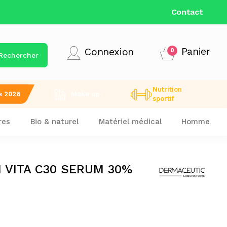
LIVRAISON GRATUITE DÈS 9
Contact
Panier
Connexion
0
Rechercher
Nutrition
s 2026
Make up
sportif
res
Bio & naturel
Matériel médical
Homme
 VITA C30 SERUM 30%