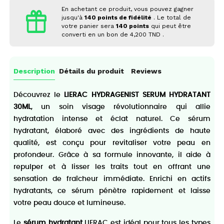
En achetant ce produit, vous pouvez gagner
jusqu'à
140
points de fidélité
. Le total de
votre panier sera
140
points
qui peut être
converti en un bon de
4,200 TND
.
Description
Détails du produit
Reviews
Découvrez le
LIERAC HYDRAGENIST SERUM HYDRATANT
30ML
, un soin visage révolutionnaire qui allie
hydratation intense et éclat naturel. Ce sérum
hydratant, élaboré avec des ingrédients de haute
qualité, est conçu pour revitaliser votre peau en
profondeur. Grâce à sa formule innovante, il aide à
repulper et à lisser les traits tout en offrant une
sensation de fraîcheur immédiate. Enrichi en actifs
hydratants, ce sérum pénètre rapidement et laisse
votre peau douce et lumineuse.
Le
sérum hydratant
LIERAC est idéal pour tous les types