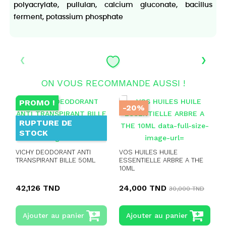
polyacrylate, pullulan, calcium gluconate, bacillus
ferment, potassium phosphate
‹
›
ON VOUS RECOMMANDE AUSSI !
PROMO !
-20%
RUPTURE DE
STOCK
VICHY DEODORANT ANTI
VOS HUILES HUILE
TRANSPIRANT BILLE 50ML
ESSENTIELLE ARBRE A THE
10ML
D
42,126 TND
24,000 TND
30,000 TND
Ajouter au panier
Ajouter au panier