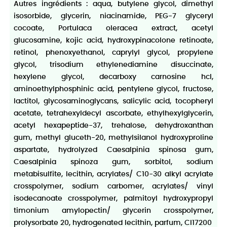
Autres ingrédients : aqua, butylene glycol, dimethyl
isosorbide, glycerin, niacinamide, PEG-7 glyceryl
cocoate, Portulaca oleracea extract, acetyl
glucosamine, kojic acid, hydroxypinacolone retinoate,
retinol, phenoxyethanol, caprylyl glycol, propylene
glycol, trisodium ethylenediamine disuccinate,
hexylene glycol, decarboxy carnosine hcl,
aminoethylphosphinic acid, pentylene glycol, fructose,
lactitol, glycosaminoglycans, salicylic acid, tocopheryl
acetate, tetrahexyldecyl ascorbate, ethylhexylglycerin,
acetyl hexapeptide-37, trehalose, dehydroxanthan
gum, methyl gluceth-20, methylsilanol hydroxyproline
aspartate, hydrolyzed Caesalpinia spinosa gum,
Caesalpinia spinoza gum, sorbitol, sodium
metabisulfite, lecithin, acrylates/ C10-30 alkyl acrylate
crosspolymer, sodium carbomer, acrylates/ vinyl
isodecanoate crosspolymer, palmitoyl hydroxypropyl
timonium amylopectin/ glycerin crosspolymer,
prolysorbate 20, hydrogenated lecithin, parfum, CI17200