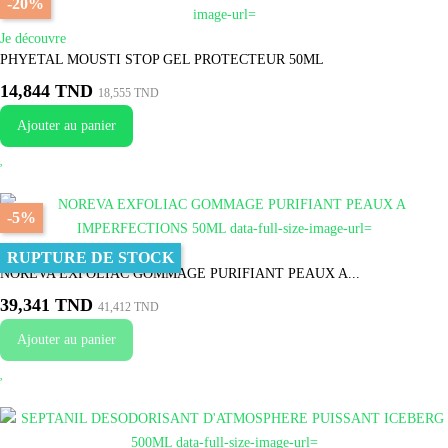
-20%
Je découvre
PHYETAL MOUSTI STOP GEL PROTECTEUR 50ML
14,844 TND
18,555 TND
Ajouter au panier
-5%
Je fonce
RUPTURE DE STOCK
NOREVA EXFOLIAC GOMMAGE PURIFIANT PEAUX A...
39,341 TND
41,412 TND
Ajouter au panier