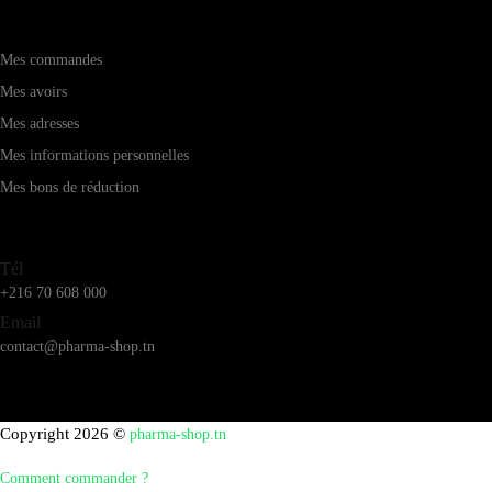
Mon compte
Mes commandes
Mes avoirs
Mes adresses
Mes informations personnelles
Mes bons de réduction
Service client
Tél
+216 70 608 000
Email
contact@pharma-shop.tn
Copyright 2026 ©
pharma-shop.tn
Comment commander ?