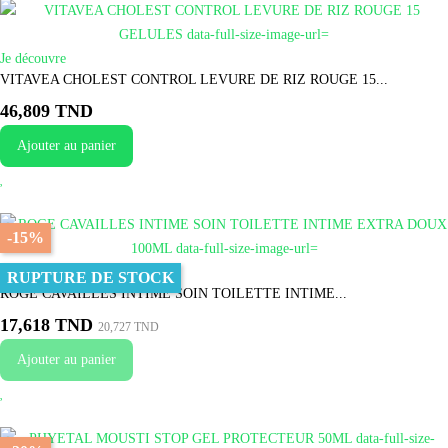
Je découvre
VITAVEA CHOLEST CONTROL LEVURE DE RIZ ROUGE 15...
46,809 TND
Ajouter au panier
-15%
Je fonce
RUPTURE DE STOCK
ROGE CAVAILLES INTIME SOIN TOILETTE INTIME...
17,618 TND
20,727 TND
Ajouter au panier