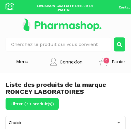
DÈS 99 DT
LIVRAISON GRATUITE DÈS 99 DT
LIVRAISO
Contac
D'ACHAT! !
0
Menu
Panier
Connexion
Liste des produits de la marque
RONCEY LABORATOIRES
Filtrer (79 produit(s))

Choisir