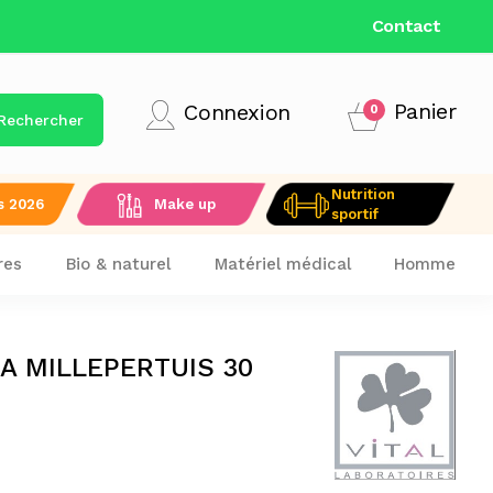
LIVRAISON GRATUITE DÈS 9
Contact
Panier
Connexion
0
Rechercher
Nutrition
s 2026
Make up
sportif
res
Bio & naturel
Matériel médical
Homme
A MILLEPERTUIS 30