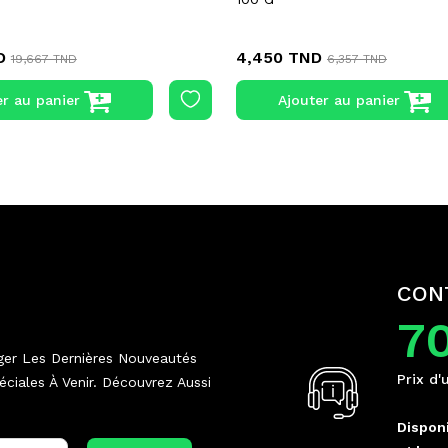
D
4,450 TND
19,667 TND
6,357 TND
er au panier
Ajouter au panier
CON
7
ger Les Dernières Nouveautés
Prix d'
ciales À Venir. Découvrez Aussi
Disponi