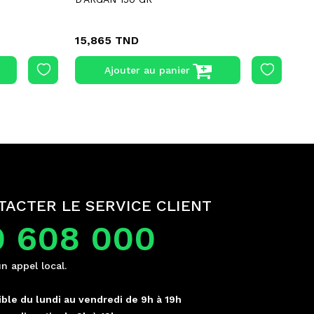
15,865 TND
3,
Ajouter au panier
TACTER LE SERVICE CLIENT
0 608 000
un appel local.
ble du lundi au vendredi de 9h à 19h