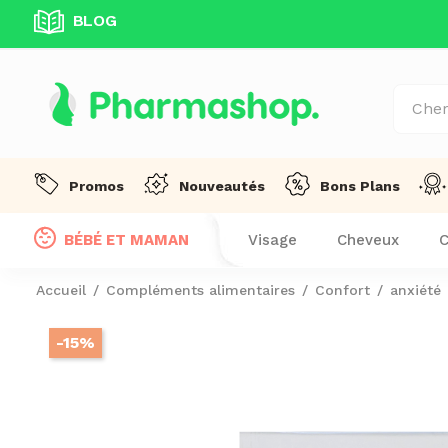
BLOG
UITE DÈS 99 DT D'ACHAT! !
Promos
Nouveautés
Bons Plans
BÉBÉ ET MAMAN
Visage
Cheveux
C
Accueil
Compléments alimentaires
Confort
anxiété
-15%