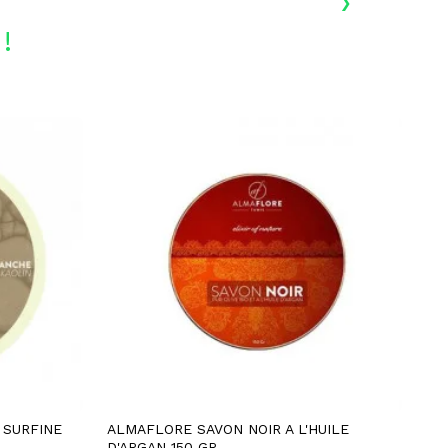
›
!
-
 SURFINE
ALMAFLORE SAVON NOIR A L'HUILE
AC
D'ARGAN 150 GR
4